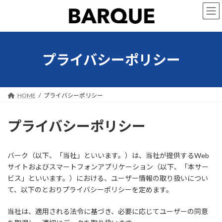
コ
ナ
ン
ビ
テ
ゲ
ン
ー
ツ
シ
へ
ョ
プライバシーポリシー
ス
ン
キ
に
ッ
移
プ
動
HOME
プライバシーポリシー
プライバシーポリシー
バーク（以下、「当社」といいます。）は、当社が提供するWeb
サイトおよびスマートフォンアプリケーション（以下、「本サー
ビス」といいます。）における、ユーザー情報の取り扱いについ
て、以下のとおりプライバシーポリシーを定めます。
当社は、適用される法令に基づき、必要に応じてユーザーの同意